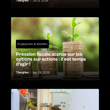
Tiberghien
|
Jul 15, 2026
Employment & Benefits
Pression fiscale accrue sur les
options sur actions : il est temps
d’agir !
Tiberghien
|
Apr 28, 2026