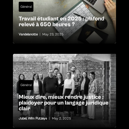
Général
Travail étudiant en 2025 : plafond
relevé à 650 heures ?
Vandelanotte
|
May 23, 2025
Général
Mieux dire, mieux rendre justice :
plaidoyer pour un langage juridique
clair
Jubel
,
Wim Putzeys
|
May 2, 2025