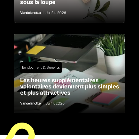
sous la loupe
Vandelanotte
|
Jul 24, 2026
Employment & Benefits
Les heures supplémentaires
volontaires deviennent plus simples
et plus attractives
Vandelanotte
|
Jul 17, 2026