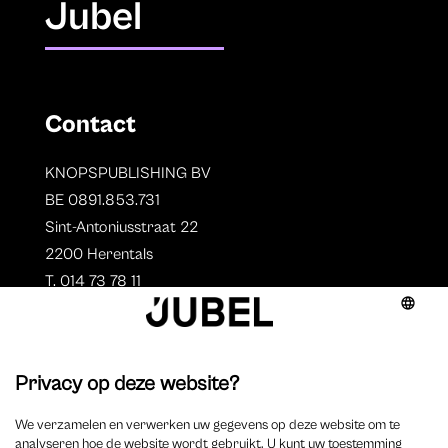
Jubel
Contact
KNOPSPUBLISHING BV
BE 0891.853.731
Sint-Antoniusstraat 22
2200 Herentals
T. 014 73 78 11
Auteurs
Aperçu des auteurs
Devenir auteur ?