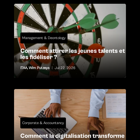
Management & Deontology
Comment attirer les jeunes talents et
les fidéliser ?
ITAA
,
Wim Putzeys
|
Jul 22, 2026
Corporate & Accountancy
Comment la digitalisation transforme