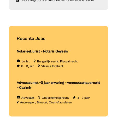
Les allégations environnementales sous la loupe
Recente Jobs
Notarieel jurist – Notaris Geysels
Jurist
Burgerlijk recht
Fiscaal recht
0 – 3 jaar
Vlaams-Brabant
Advocaat met +3 jaar ervaring – vennootschapsrecht
– Cazimir
Advocaat
Ondernemingsrecht
3 – 7 jaar
Antwerpen
Brussel
Oost-Vlaanderen