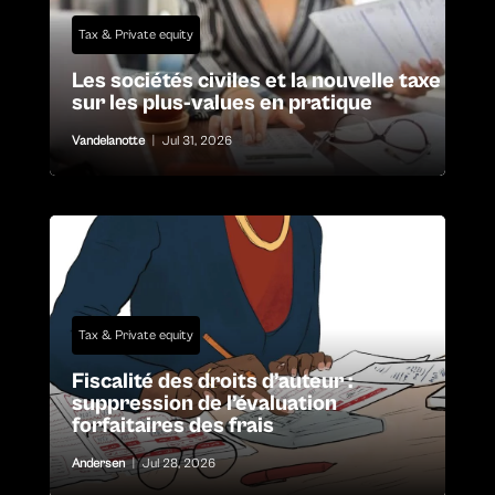
Tax & Private equity
Les sociétés civiles et la nouvelle taxe
sur les plus-values en pratique
Vandelanotte
|
Jul 31, 2026
Tax & Private equity
Fiscalité des droits d’auteur :
suppression de l’évaluation
forfaitaires des frais
Andersen
|
Jul 28, 2026