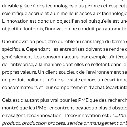
durable grâce à des technologies plus propres et respec
scientifique accrue et à un meilleur accès aux technologi
L’innovation est donc un objectif en soi puisqu’elle est u
objectifs. Toutefois, l’innovation ne conduit pas automati
Une innovation peut être durable au sens large du terme e
spécifique. Cependant, les entreprises doivent se rendre
généralement. Les consommateurs, par exemple, s’intéress
de l’entreprise, à la manière dont elles se reflètent dans l
propres valeurs. Un client soucieux de l’environnement s
un produit polluant, même s’il existe encore un écart imp
consommateurs et leur comportement d’achat (écart inte
Cela est d’autant plus vrai pour les PME que des recherc
montré que les PME rencontrent beaucoup plus d’obstacle
envisagent l’éco-innovation. L’éco-innovation est :
“……the 
product, production process, service or management or b