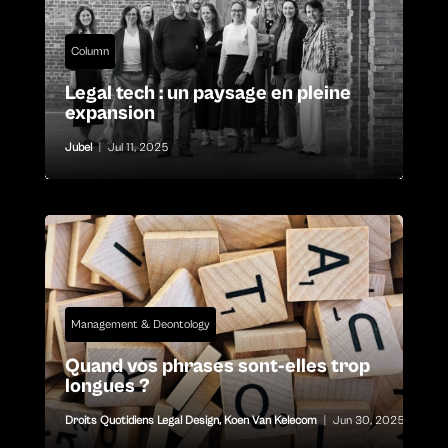
Column
Legal tech : un paysage en pleine
expansion
Jubel
|
Jul 11, 2025
Management & Deontology
Quand vos phrases sont-elles trop
longues ?
Droits Quotidiens Legal Design
,
Koen Van Kelecom
|
Jun 30, 2025