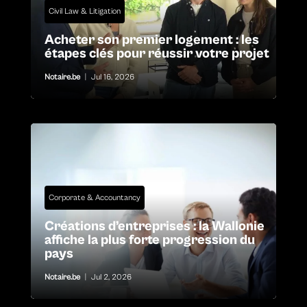
Civil Law & Litigation
Acheter son premier logement : les
étapes clés pour réussir votre projet
Notaire.be
|
Jul 16, 2026
Corporate & Accountancy
Créations d’entreprises : la Wallonie
affiche la plus forte progression du
pays
Notaire.be
|
Jul 2, 2026