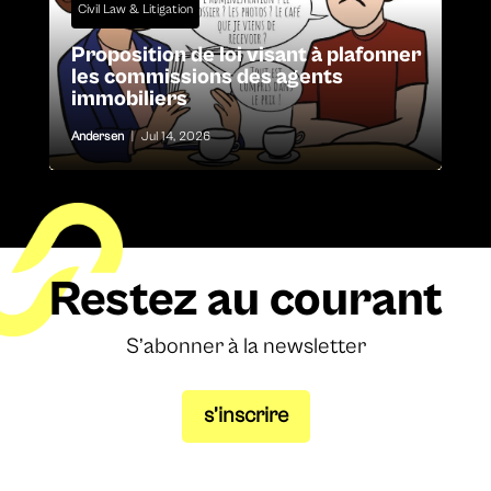
Civil Law & Litigation
Proposition de loi visant à plafonner
les commissions des agents
immobiliers
Andersen
|
Jul 14, 2026
Restez au courant
S’abonner à la newsletter
s’inscrire