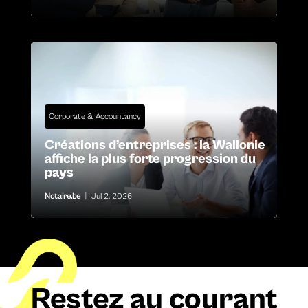
Corporate & Accountancy
Créations d’entreprises : la Wallonie
affiche la plus forte progression du
pays
Notaire.be
|
Jul 2, 2026
Restez au courant