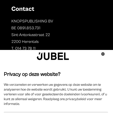
Contact
KNOPSPUBLISHING BV
BE 0891.853.731
Sint-Antoniusstraat 22
2200 Herentals
T. 014 73 78 11
Auteurs
Aperçu des auteurs
Devenir auteur ?