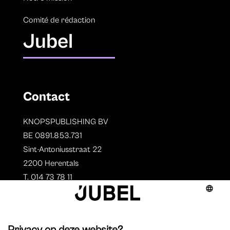
Comité de rédaction
Jubel
Contact
KNOPSPUBLISHING BV
BE 0891.853.731
Sint-Antoniusstraat 22
2200 Herentals
T. 014 73 78 11
Auteurs