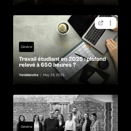
Général
Travail étudiant en 2025 : plafond
relevé à 650 heures ?
Vandelanotte
|
May 23, 2025
Général