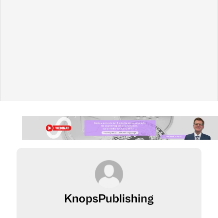
Ou vous pouvez regarder les vidéos ci-dessous.
Opgelet: dit artikel werd gepubliceerd op 19/09/2019 en
kan daardoor verouderde informatie bevatten.
KnopsPublishing