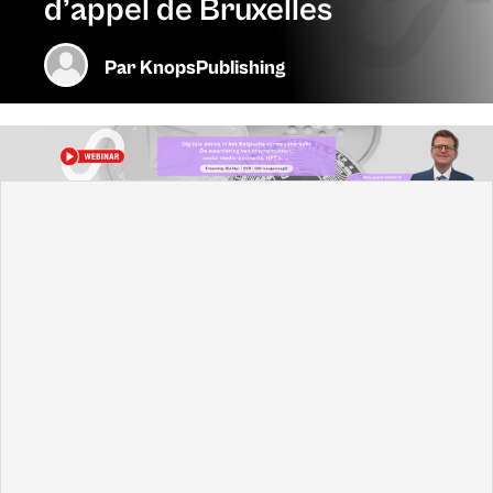
d’appel de Bruxelles
Par
KnopsPublishing
Les hommes et les femmes qui travaillent pour la justice
partagent le souci de fournir aux demandeurs une
décision satisfaisante dans des délais raisonnables. Pour
le moment, il s’agit d’un simple souhait qui n’a pas été
réalisé par la Cour d’appel de Bruxelles, constate Laurence
Massart, le premier président de la cour dans son
discours d’accueil à l’occasion de la rentrée judiciaire
2019-2020. Vous pouvez lire
son discours complet ici
.
Au 31 juillet 2019 :