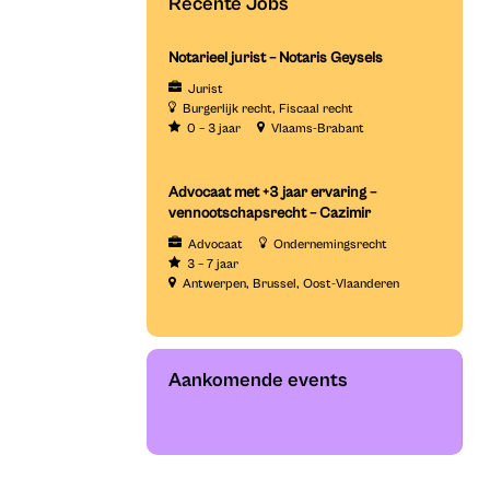
Recente Jobs
Notarieel jurist – Notaris Geysels
Jurist
Burgerlijk recht
Fiscaal recht
0 – 3 jaar
Vlaams-Brabant
Advocaat met +3 jaar ervaring –
vennootschapsrecht – Cazimir
Advocaat
Ondernemingsrecht
3 – 7 jaar
Antwerpen
Brussel
Oost-Vlaanderen
Aankomende events