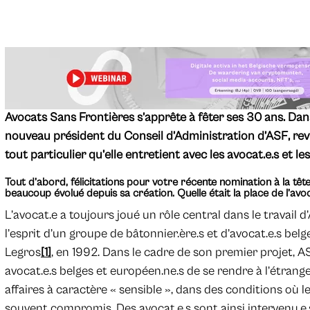
Avocats Sans Frontières s’apprête à fêter ses 30 ans. Dan
nouveau président du Conseil d’Administration d’ASF, revien
tout particulier qu’elle entretient avec les avocat.e.s et l
Tout d’abord, félicitations pour votre récente nomination à la têt
beaucoup évolué depuis sa création. Quelle était la place de l’avoc
L’avocat.e a toujours joué un rôle central dans le travail d
l’esprit d’un groupe de bâtonnier.ère.s et d’avocat.e.s belg
Legros
[1]
, en 1992. Dans le cadre de son premier projet, 
avocat.e.s belges et européen.ne.s de se rendre à l’étrang
affaires à caractère « sensible », dans des conditions où l
souvent compromis. Des avocat.e.s sont ainsi intervenu.