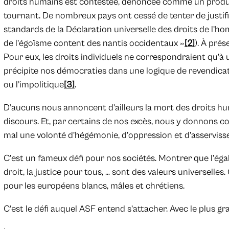
droits humains est contestée, dénoncée comme un produit 
tournant. De nombreux pays ont cessé de tenter de justifier,
standards de la Déclaration universelle des droits de l’ho
de l’égoïsme content des nantis occidentaux »
[2]
). À prés
Pour eux, les droits individuels ne correspondraient qu’à 
précipite nos démocraties dans une logique de revendicatio
ou l’impolitique
[3]
.
D’aucuns nous annoncent d’ailleurs la mort des droits h
discours. Et, par certains de nos excès, nous y donnons cor
mal une volonté d’hégémonie, d’oppression et d’asservis
C’est un fameux défi pour nos sociétés. Montrer que l’égalité, 
droit, la justice pour tous, … sont des valeurs universelles
pour les européens blancs, mâles et chrétiens.
C’est le défi auquel ASF entend s’attacher. Avec le plus g