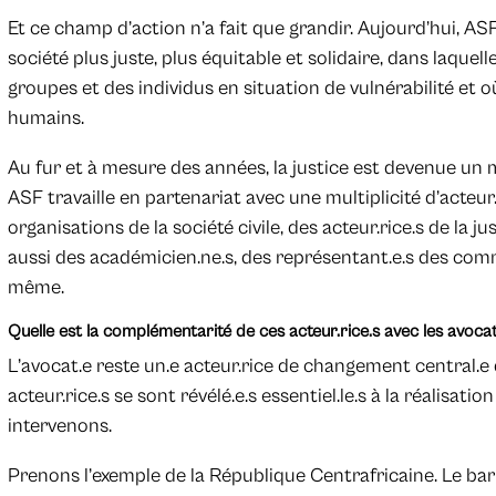
Et ce champ d’action n’a fait que grandir. Aujourd’hui, ASF
société plus juste, plus équitable et solidaire, dans laquelle
groupes et des individus en situation de vulnérabilité et où
humains.
Au fur et à mesure des années, la justice est devenue un m
ASF travaille en partenariat avec une multiplicité d’acteur.
organisations de la société civile, des acteur.rice.s de la ju
aussi des académicien.ne.s, des représentant.e.s des commu
même.
Quelle est la complémentarité de ces acteur.rice.s avec les avocat
L’avocat.e reste un.e acteur.rice de changement central.e
acteur.rice.s se sont révélé.e.s essentiel.le.s à la réalisat
intervenons.
Prenons l’exemple de la République Centrafricaine. Le b