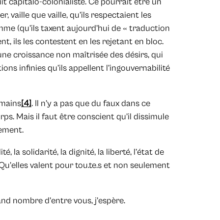
capitalo-colonialiste. Ce pourrait être un
 vaille que vaille, qu’ils respectaient les
mme (qu’ils taxent aujourd’hui de « traduction
ent, ils les contestent en les rejetant en bloc.
une croissance non maîtrisée des désirs, qui
ns infinies qu’ils appellent l’ingouvernabilité
umains
[4]
. Il n’y a pas que du faux dans ce
ps. Mais il faut être conscient qu’il dissimule
sement.
la solidarité, la dignité, la liberté, l’état de
. Qu’elles valent pour tou.te.s et non seulement
rand nombre d’entre vous, j’espère.