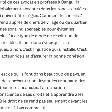
té de ces avocat.e.s professe à Bangui, la
 globalement absentes dans les zones reculées.
i doivent être réglés. Comment le sont-ils ?
 rend auprès de chefs de village ou de quartier,
smes sont indispensables pour éviter les
xclusif à ce type de mode de résolution de
iciables. Il faut donc éviter qu’ils se
 Sinon, c’est l’injustice qui s’installe. C’est
s acteur.rice.s et d’assurer la bonne cohésion
 c’est ce qu’ils font dans beaucoup de pays, en
et de représentation devant les tribunaux, des
eur.rice.s locaux.les. La formation
onscience de ses droits et à apprendre à les
 où le droit ne se rend pas seulement devant les
st vrai là-bas comme ici.