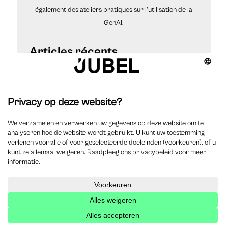
également des ateliers pratiques sur l’utilisation de la
GenAI.
Comment GenAI peut transformer le métier
d’expert-comptable… ou pas ?
Recente Jobs
Notarieel jurist – Notaris Geysels
Jurist
Burgerlijk recht
Fiscaal recht
0 – 3 jaar
Vlaams-Brabant