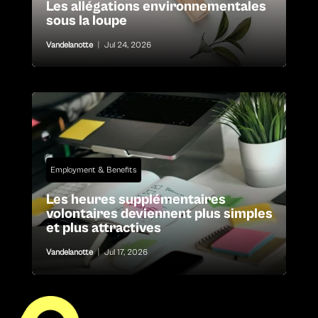
Les allégations environnementales
sous la loupe
Vandelanotte
|
Jul 24, 2026
Employment & Benefits
Les heures supplémentaires
volontaires deviennent plus simples
et plus attractives
Vandelanotte
|
Jul 17, 2026