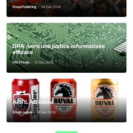
KnopsPublishing
|
24 Dec 2018
DPA : vers une justice informatisée
efficace
ING Privalis
|
21 Dec 2018
Aldi c. AB InBev
Studio Legale
|
18 Dec 2018