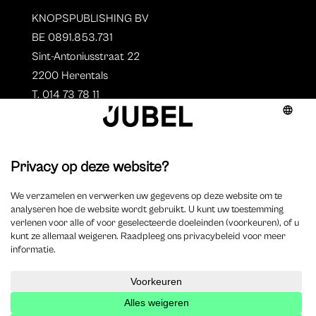
KNOPSPUBLISHING BV
BE 0891.853.731
Sint-Antoniusstraat 22
2200 Herentals
T. 014 73 78 11
Auteurs
Aperçu des auteurs
Devenir auteur ?
©
2023 Jubel – Webdesign by
Wisemen
–
Déclaration de
cookie
–
Clause de non responsabilite
–
Déclaration de