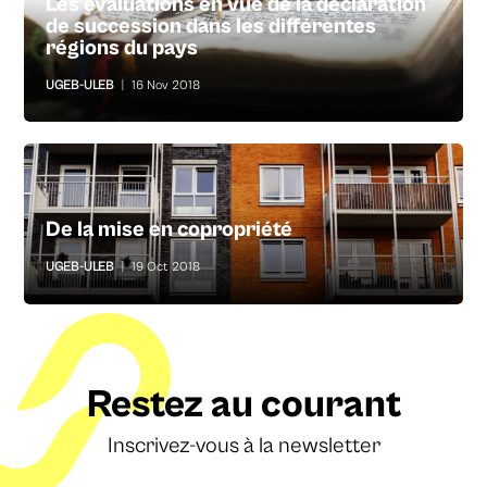
Les évaluations en vue de la déclaration
de succession dans les différentes
régions du pays
UGEB-ULEB
|
16 Nov 2018
De la mise en copropriété
UGEB-ULEB
|
19 Oct 2018
Restez au courant
Inscrivez-vous à la newsletter