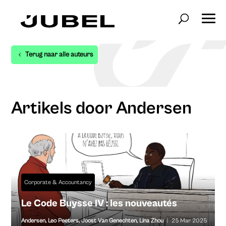
Terug naar alle auteurs
Artikels door Andersen
Corporate & Accountancy
Le Code Buysse IV : les nouveautés
Andersen
,
Leo Peeters
,
Joost Van Genechten
,
Lina Zhou
|
25 Mar 2025