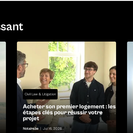
ssant
Civil Law & Litigation
Acheter son premier logement : les
étapes clés pour réussir votre
projet
Notaire.be
|
Jul 16, 2026