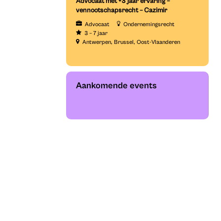
Advocaat met +3 jaar ervaring –
vennootschapsrecht – Cazimir
Advocaat
Ondernemingsrecht
3 – 7 jaar
Antwerpen
Brussel
Oost-Vlaanderen
Aankomende events