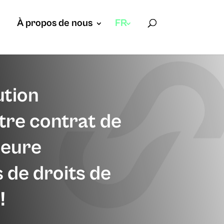
À propos de nous
FR
ution
tre contrat de
leure
 de droits de
!