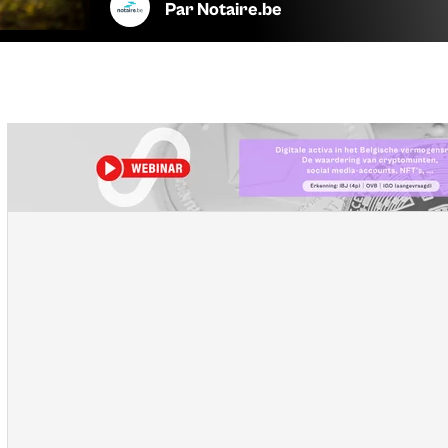
Par
Notaire.be
Vous êtes mariés – ou vous souhaitez vous marier – sous
mieux protéger votre conjoint en cas de décès ? Faites u
d’une étude notariale (ou faites établir un contrat de mar
plus de couples mariés prévoient une clause d’attribution 
s’agit simplement d’améliorer le régime légal de communa
ajoutant cette clause.
Un choix « à la carte »
Vous
offrez ainsi à
votre conjoint la
possibilité de
choisir 