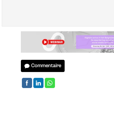
Opgelet: dit artikel werd gepubliceerd op 13/08/2018 e
bevatten.
Commentaire