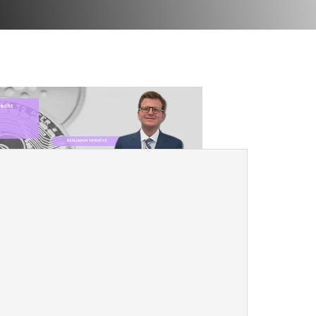
 le régime de la communauté ? Vous voulez
n check up de votre contrat de mariage auprès
iage si vous n’en avez pas encore). De plus en
optionnelle dans leur contrat de mariage. Il
uté sous lequel vous êtes mariés, en y
« à la carte » quelle sera sa part d’héritage