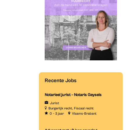
Recente Jobs
Notarieel jurist – Notaris Geysels
Jurist
Burgerlijk recht
Fiscaal recht
0 – 3 jaar
Vlaams-Brabant