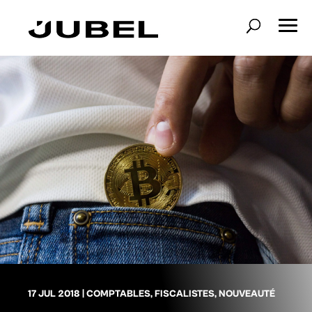
17 JUL 2018
|
COMPTABLES
,
FISCALISTES
,
NOUVEAUTÉ