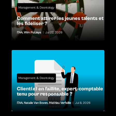
Management & Deontology
Comment attirer les jeunes talents et
les fidéliser ?
ITAA
,
Wim Putzeys
|
Jul 22, 2026
Management & Deontology
Client(e) en faillite, expert-comptable
tenu pour responsable ?
ITAA
,
Natalie Van Boven
,
Mathieu Verfaillie
|
Jul 8, 2026