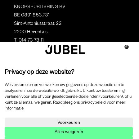
KNOPSPUBLISHING BV
BE 0891.853.731
Sint-Antoniusstraat 22
2200 Herentals
T. 014 73 78 11
Auteurs
Aperçu des auteurs
Devenir auteur ?
©
2023 Jubel – Webdesign by
Wisemen
–
Déclaration de
cookie
–
Clause de non responsabilite
–
Déclaration de