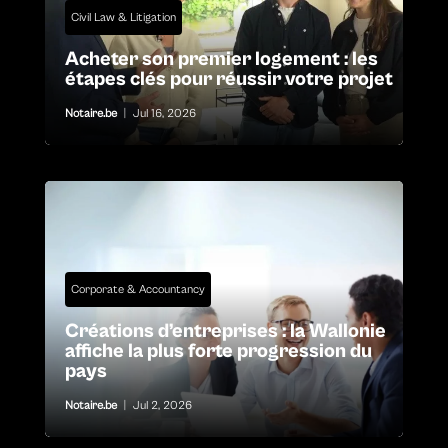
Civil Law & Litigation
Acheter son premier logement : les
étapes clés pour réussir votre projet
Notaire.be
|
Jul 16, 2026
Corporate & Accountancy
Créations d’entreprises : la Wallonie
affiche la plus forte progression du
pays
Notaire.be
|
Jul 2, 2026