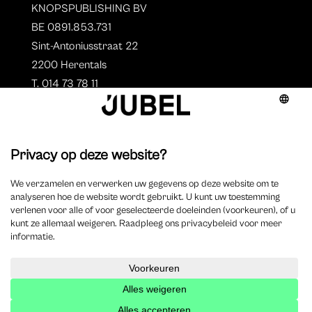
KNOPSPUBLISHING BV
BE 0891.853.731
Sint-Antoniusstraat 22
2200 Herentals
T. 014 73 78 11
Auteurs
Aperçu des auteurs
Devenir auteur ?
©
2023 Jubel – Webdesign by
Wisemen
–
Déclaration de
cookie
–
Clause de non responsabilite
–
Déclaration de
confidentialité