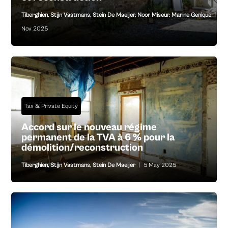
Tiberghien
,
Stijn Vastmans
,
Stein De Maeijer
,
Noor Miseur
,
Marine Genique
|
25
Nov 2025
Tax & Private Equity
Accord sur le nouveau régime
permanent de la TVA à 6 % pour la
démolition/reconstruction
Tiberghien
,
Stijn Vastmans
,
Stein De Maeijer
|
5 May 2025