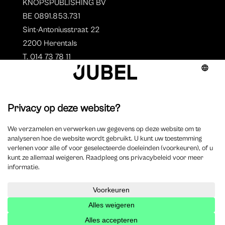
KNOPSPUBLISHING BV
BE 0891.853.731
Sint-Antoniusstraat 22
2200 Herentals
T. 014 73 78 11
Auteurs
Aperçu des auteurs
Devenir auteur ?
©
2023 Jubel – Webdesign by
Wisemen
–
Déclaration de
cookie
–
Clause de non responsabilite
–
Déclaration de
confidentialité