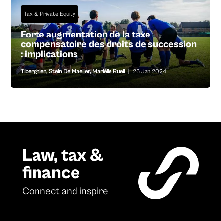
Tax & Private Equity
Forte augmentation de la taxe
compensatoire des droits de succession
: implications
Tiberghien
,
Stein De Maeijer
,
Mariëlle Ruell
|
26 Jan 2024
Law, tax &
finance
Connect and inspire