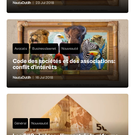
NautaDutilh
|
23 Jul 2018
Avocats
Businesslawnet
Nouveauté
Code des sociétés et des associations:
conflit d’intérêts
NautaDutilh
|
16 Jul 2018
Général
Nouveauté