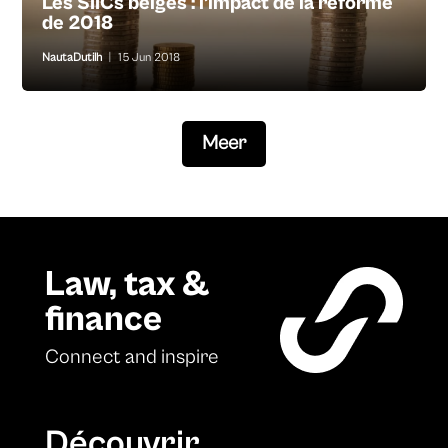
Les SIICs belges : l’impact de la réforme
de 2018
NautaDutilh
|
15 Jun 2018
Meer
Law, tax &
finance
Connect and inspire
Découvrir