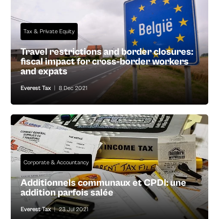
Tax & Private Equity
Travel restrictions and border closures:
fiscal impact for cross-border workers
and expats
Everest Tax
|
8 Dec 2021
Corporate & Accountancy
Additionnels communaux et CPDI: une
addition parfois salée
Everest Tax
|
23 Jul 2021