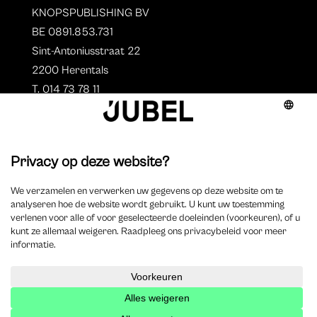
KNOPSPUBLISHING BV
BE 0891.853.731
Sint-Antoniusstraat 22
2200 Herentals
T. 014 73 78 11
Auteurs
Aperçu des auteurs
Devenir auteur ?
©
2023 Jubel – Webdesign by
Wisemen
–
Déclaration de
cookie
–
Clause de non responsabilite
–
Déclaration de
confidentialité