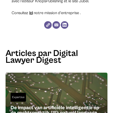
avec l'éditeur KnopsPublishing et le site Jubel.
Consultez
ici
notre mission d’entreprise .
Articles par Digital
Lawyer Digest
Expertise
De impact van artificiële intelligentie op
de rechtspraktijk (III): natural language