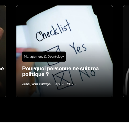
Management & Deontology
me
Pourquoi personne ne suit ma
politique ?
Jubel
,
Wim Putzeys
|
Apr 20, 2026