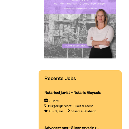
Recente Jobs
Notarieel jurist – Notaris Geysels
Jurist
Burgerlijk recht
Fiscaal recht
0 – 3 jaar
Vlaams-Brabant
Advocaat met +3 jaar ervaring –