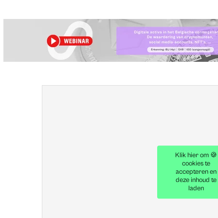
Klik hier om 🍪
cookies te
accepteren en
deze inhoud te
laden