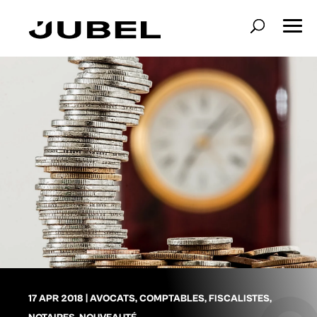
17 APR 2018
|
AVOCATS
,
COMPTABLES
,
FISCALISTES
,