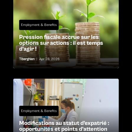
Employment & Benefits
Pression fiscale accrue sur les
options sur actions : il est temps
d’agir !
Tiberghien
|
Apr 28, 2026
Employment & Benefits
Modifications au statut d’expatrié :
opportunités et points d’attention