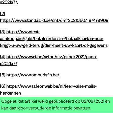
s2021a7/
.
[2]
https://www.standaard.be/cnt/dmf20210507_97478909
[3]
https://www.test-
aankoop.be/geld/betalen/dossier/betaalkaarten-hoe-
krijgt-u-uw-geld-terug/dief-heeft-uw-kaart-of-gegevens
.
[4]
https://www.vrt.be/vrtnu/a-z/pano/2021/pano-
s2021a7/
[5]
https://www.ombudsfin.be/
[6]
https://www.safeonweb.be/nl/leer-valse-mails-
herkennen
Opgelet: dit artikel werd gepubliceerd op 02/09/2021 en
kan daardoor verouderde informatie bevatten.