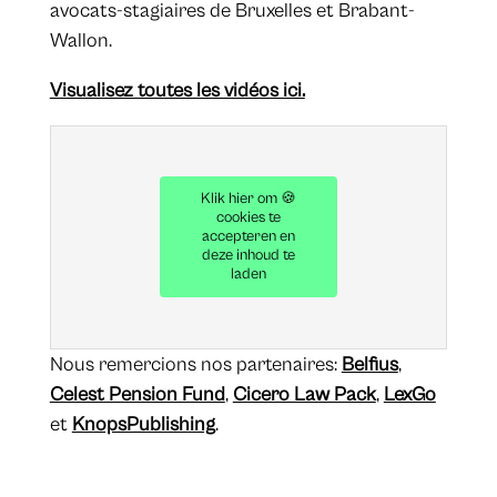
avocats-stagiaires de Bruxelles et Brabant-
Wallon.
Visualisez toutes les vidéos ici.
Klik hier om 🍪
cookies te
accepteren en
deze inhoud te
laden
Nous remercions nos partenaires:
Belfius
,
Celest Pension Fund
,
Cicero Law Pack
,
LexGo
et
KnopsPublishing
.