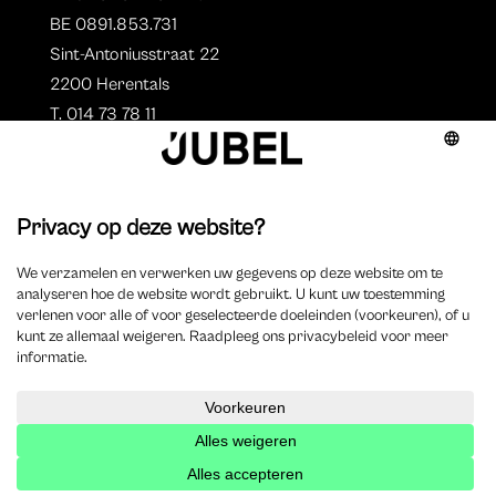
BE 0891.853.731
Sint-Antoniusstraat 22
2200 Herentals
T. 014 73 78 11
Auteurs
Aperçu des auteurs
Devenir auteur ?
©
2023 Jubel – Webdesign by
Wisemen
–
Déclaration de
cookie
–
Clause de non responsabilite
–
Déclaration de
confidentialité