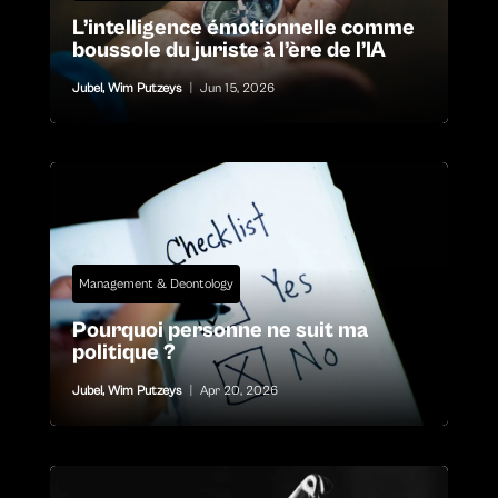
L’intelligence émotionnelle comme
boussole du juriste à l’ère de l’IA
Jubel
,
Wim Putzeys
|
Jun 15, 2026
Management & Deontology
Pourquoi personne ne suit ma
politique ?
Jubel
,
Wim Putzeys
|
Apr 20, 2026