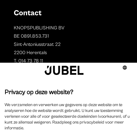
Contact
KNOPSPUBLISHING BV
BE 0891.853.731
Sint-Antoniusstraat 22
2200 Herentals
T. 014 73 78 11
Auteurs
Aperçu des auteurs
Devenir auteur ?