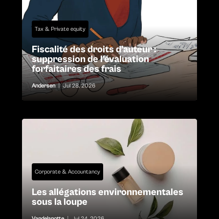
Tax & Private equity
Fiscalité des droits d’auteur :
suppression de l’évaluation
forfaitaires des frais
Andersen
|
Jul 28, 2026
Corporate & Accountancy
Les allégations environnementales
sous la loupe
Vandelanotte
|
Jul 24, 2026