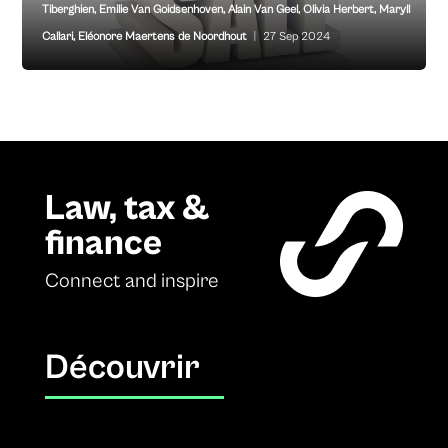
Tiberghien
,
Emilie Van Goidsenhoven
,
Alain Van Geel
,
Olivia Herbert
,
Maryll
Callari
,
Eléonore Maertens de Noordhout
|
27 Sep 2024
Law, tax &
finance
Connect and inspire
Découvrir