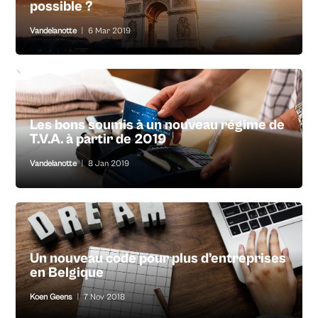
possible ?
Vandelanotte
|
6 Mar 2019
Les bons soumis à un nouveau régime de
T.V.A. à partir de 2019
Vandelanotte
|
8 Jan 2019
Un nouveau code pour plus d’entreprises
en Belgique
Koen Geens
|
7 Nov 2018