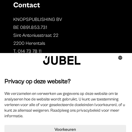
Contact
KNOPSPUBLISHING BV
BE 0891.853.731
Sint-Antoniusstraat 22
2200 Herentals
T. 014 73 78 11
Auteurs
Aperçu des auteurs
Devenir auteur ?
©
2023 Jubel – Webdesign by
Wisemen
–
Déclaration de