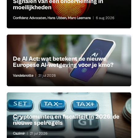
Signalen van een onderneming in
moeilijkheden
Confidenz Advocaten
,
Hans Ubben
,
Marc Leemans
|
6 aug 2026
De AI Act: wat betekent de nieuwe
Europese AI-wetgeving voor je kmo?
Vandelanotte
|
31 jul 2026
Cryptomunten en fiscaliteit in 2026: de
nieuwe spelregels
Cazimir
|
21 jul 2026