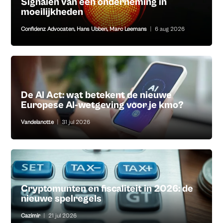
Signalen van een onderneming in
moeilijkheden
Confidenz Advocaten
,
Hans Ubben
,
Marc Leemans
|
6 aug 2026
De AI Act: wat betekent de nieuwe
Europese AI-wetgeving voor je kmo?
Vandelanotte
|
31 jul 2026
Cryptomunten en fiscaliteit in 2026: de
nieuwe spelregels
Cazimir
|
21 jul 2026