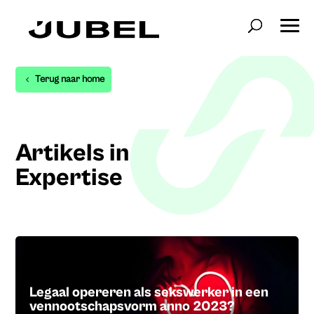
Terug naar home
Artikels in
Expertise
Legaal opereren als sekswerker in een
vennootschapsvorm anno 2023?