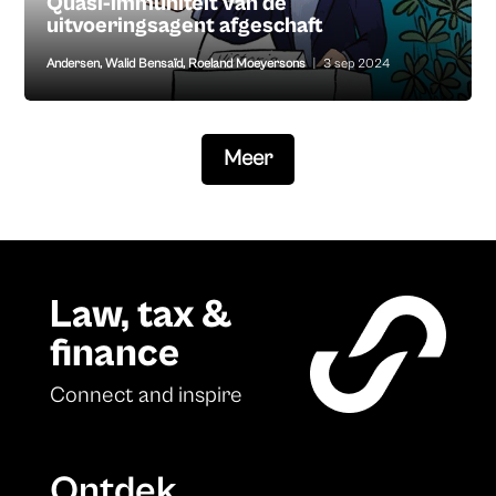
Quasi-immuniteit van de
uitvoeringsagent afgeschaft
Andersen
,
Walid Bensaïd
,
Roeland Moeyersons
|
3 sep 2024
Meer
Law, tax &
finance
Connect and inspire
Ontdek