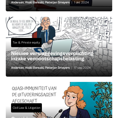
Andersen
,
Walid Bensaïd
,
Pieterjan Smeyers
|
1 okt 2024
Tax & Private equity
Nieuwe verslaggevingsverplichting
inzake vennootschapsbelasting
Andersen
,
Walid Bensaïd
,
Pieterjan Smeyers
|
17 sep 2024
Civil Law & Litigation