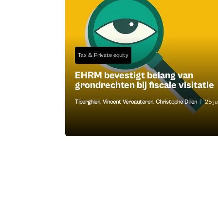
Tax & Private equity
EHRM bevestigt belang van
grondrechten bij fiscale visitatie
Tiberghien
,
Vincent Vercauteren
,
Christophe Dillen
|
25 j