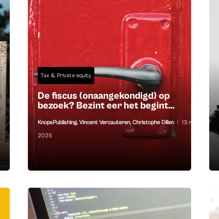
Tax & Private equity
De fiscus (onaangekondigd) op
bezoek? Bezint eer het begint…
KnopsPublishing
,
Vincent Vercauteren
,
Christophe Dillen
|
13 nov
2025