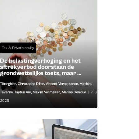
Tax & Private equity
De belastingverhoging en het
aftrekverbod doorstaan de
grondwettelijke toets, maar …
Tiberghien
,
Christophe Dillen
,
Vincent Vercauteren
,
Mathieu
Taverne
,
Tayfun Anil
,
Maxim Vermeiren
,
Marine Genique
|
7 jul
2025