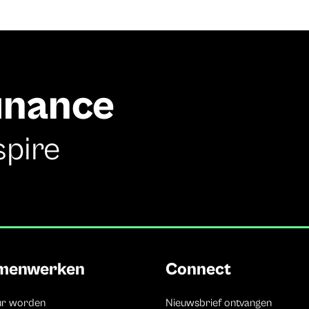
finance
spire
menwerken
Connect
ur worden
Nieuwsbrief ontvangen