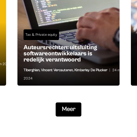
Tax & Private equity
Auteursrechten: uitsluiting
softwareontwikkelaars is
redelijk verantwoord
un 2025
Tiberghien
,
Vincent Vercauteren
,
Kimberley De Plucker
|
24 mei
2024
Meer