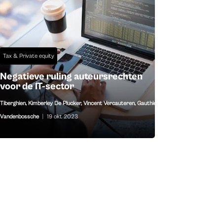
Tax & Private equity
Negatieve ruling auteursrechten
voor de IT-sector
Tiberghien
,
Kimberley De Plucker
,
Vincent Vercauteren
,
Gauthier
Vandenbossche
|
19 okt 2023