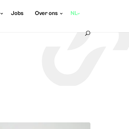
Jobs
Over ons
NL