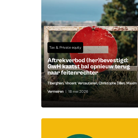
Tax & Private equity
Aftrekverbod (her)bevestigd:
GwH kaatst bal opnieuw terug
naar feitenrechter
Tiberghien
,
Vincent Vercauteren
,
Christophe Dillen
,
Maxim
Vermeiren
|
18 mei 2026