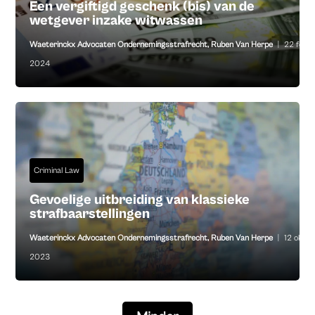
Een vergiftigd geschenk (bis) van de
wetgever inzake witwassen
Waeterinckx Advocaten Ondernemingsstrafrecht
,
Ruben Van Herpe
|
22 feb
2024
Criminal Law
Gevoelige uitbreiding van klassieke
strafbaarstellingen
Waeterinckx Advocaten Ondernemingsstrafrecht
,
Ruben Van Herpe
|
12 okt
2023