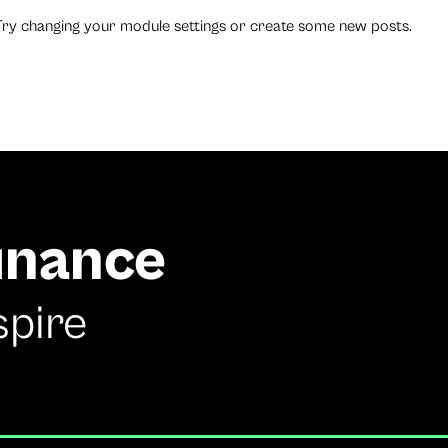
Try changing your module settings or create some new posts.
finance
spire