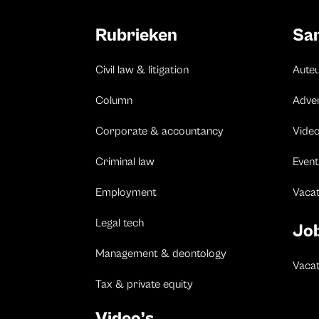
Rubrieken
Sa
Civil law & litigation
Aute
Column
Adve
Corporate & accountancy
Vide
Criminal law
Event
Employment
Vaca
Legal tech
Jo
Management & deontology
Vacat
Tax & private equity
Video’s