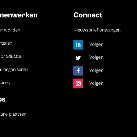
menwerken
Connect
ur worden
Nieuwsbrief ontvangen
rteren
Volgen
oproductie
Volgen
s organiseren
Volgen
tures
Volgen
bs
ure plaatsen