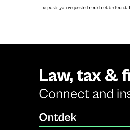
The posts you requested could not be found. 
Law, tax & 
Connect and in
Ontdek