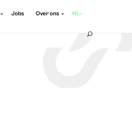
Jobs
Over ons
NL