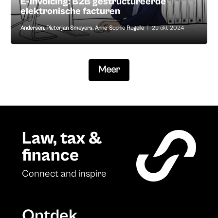
E-invoicing: B2B gestructureerde
elektronische facturen
Andersen
,
Pieterjan Smeyers
,
Anne-Sophie Rogelle
|
29 okt 2024
Meer
Law, tax &
finance
Connect and inspire
Ontdek