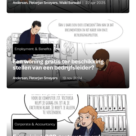
Andersen
,
Pieterjan Smeyers
,
Walid Bensaïd
|
22 apr 2025
Employment & Benefits
Een woning gratis ter beschikking
stellen van een bedrijfsleider?
Andersen
,
Pieterjan Smeyers
|
19 nov 2024
Corporate & Accountancy