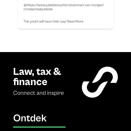
https://www.jubel.be/author/stemmen-van-morgen/
redactie@jubel.be
The youth will have their say!
Read More
Law, tax &
finance
Connect and inspire
Ontdek