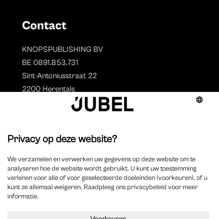
Contact
KNOPSPUBLISHING BV
BE 0891.853.731
Sint-Antoniusstraat 22
2200 Herentals
T. 014 73 78 11
Auteurs
Overzicht auteurs
Auteur worden?